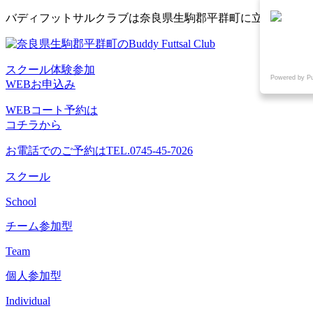
コ
バディフットサルクラブは奈良県生駒郡平群町に立地するフ
ン
テ
ン
スクール体験参加
ツ
Powered by P
WEBお申込み
へ
ス
WEBコート予約は
キ
コチラから
ッ
プ
お電話でのご予約は
TEL.0745-45-7026
スクール
School
チーム参加型
Team
個人参加型
Individual