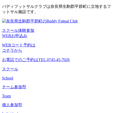
コ
バディフットサルクラブは奈良県生駒郡平群町に立地するフ
ン
ットサル施設です。
テ
ン
ツ
スクール体験参加
へ
WEBお申込み
ス
キ
WEBコート予約は
ッ
コチラから
プ
お電話でのご予約は
TEL.0745-45-7026
スクール
School
チーム参加型
Team
個人参加型