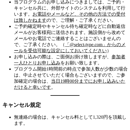
当プログラムのお申し込みにつきましては、ご予約・
キャンセル共に、外部サイトのシステムを利用して行
います。
お電話やメールなど、その他の方法での受付
は致しかねます
ので、ご理解・ご了承ください。
ご予約確定時やキャンセル待ち確定時などに自動返信
メールがお客様宛に送信されます。施設側から改めて
メールやお電話でご連絡することはございませんの
で、ご了承ください。（
「@select-type.com」からのメ
ールを受信可能な設定にしておいてください
）
お申し込みの際は、ご面倒お掛け致しますが、
参加者
一人ひとりお申し込み
をお願い致します。
プログラム開始1時間前の時点で参加人数が少数の場合
は、中止させていただく場合もございますので、ご参
加確定の場合は、
当日19時00分までにお申し込みいた
だけると幸いです
。
キャンセル規定
無連絡の場合は、キャンセル料として1,320円を頂戴し
ます。