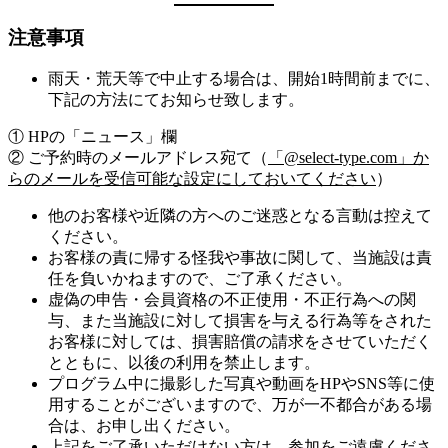
注意事項
雨天・荒天等で中止する場合は、開始1時間前までに、
下記の方法にてお知らせ致します。
① HPの「ニュース」欄
② ご予約時のメールアドレス宛て（
「@select-type.com」か
らのメールを受信可能な設定にしておいてください
）
他のお客様や近隣の方へのご迷惑となる言動は控えて
ください。
お客様の責に帰する怪我や事故に関して、当施設は責
任を負いかねますので、ご了承ください。
虚偽の申告・会員資格の不正使用・不正行為への関
与、また当施設に対して損害を与える行為等をされた
お客様に対しては、損害賠償の請求をさせていただく
とともに、以後の利用を禁止します。
プログラム中に撮影した写真や動画をHPやSNS等に使
用することがございますので、万が一不都合がある場
合は、お申し出ください。
上記をご了承いただけない方は、参加をご遠慮くださ