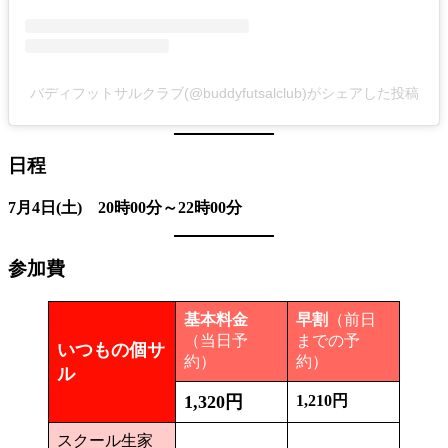
バディフットサルクラブ(@buddyfutsalclub)がシェアした投稿
日程
7月4日(土) 20時00分～22時00分
参加費
基本料金
早割
（前日
（当日予
までの予
いつもの個サ
約）
約）
ル
1,320円
1,210円
スクール生家