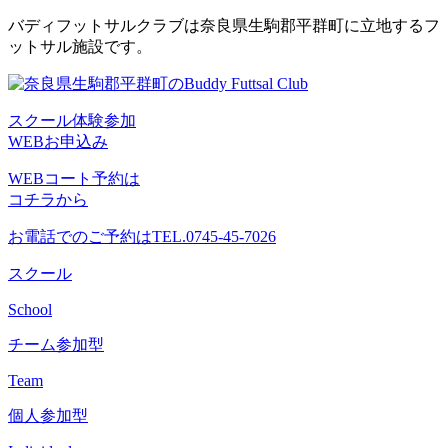
コ
バディフットサルクラブは奈良県生駒郡平群町に立地するフ
ン
ットサル施設です。
テ
ン
ツ
スクール体験参加
へ
WEBお申込み
ス
キ
WEBコート予約は
ッ
コチラから
プ
お電話でのご予約は
TEL.0745-45-7026
スクール
School
チーム参加型
Team
個人参加型