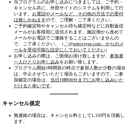
当プログラムのお申し込みにつきましては、ご予約・
キャンセル共に、外部サイトのシステムを利用して行
います。
お電話やメールなど、その他の方法での受付
は致しかねます
ので、ご理解・ご了承ください。
ご予約確定時やキャンセル待ち確定時などに自動返信
メールがお客様宛に送信されます。施設側から改めて
メールやお電話でご連絡することはございませんの
で、ご了承ください。（
「@select-type.com」からのメ
ールを受信可能な設定にしておいてください
）
お申し込みの際は、ご面倒お掛け致しますが、
参加者
一人ひとりお申し込み
をお願い致します。
プログラム開始1時間前の時点で参加人数が少数の場合
は、中止させていただく場合もございますので、ご参
加確定の場合は、
当日19時00分までにお申し込みいた
だけると幸いです
。
キャンセル規定
無連絡の場合は、キャンセル料として1,320円を頂戴し
ます。