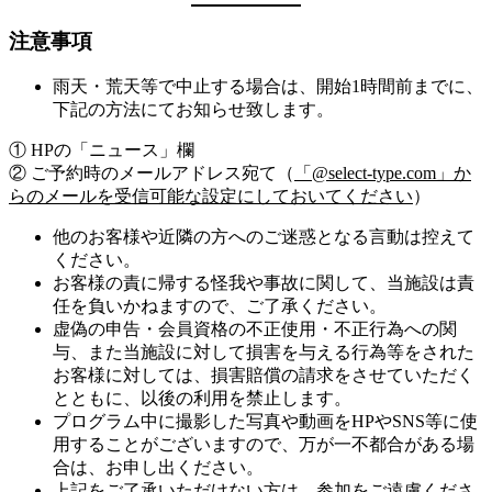
注意事項
雨天・荒天等で中止する場合は、開始1時間前までに、
下記の方法にてお知らせ致します。
① HPの「ニュース」欄
② ご予約時のメールアドレス宛て（
「@select-type.com」か
らのメールを受信可能な設定にしておいてください
）
他のお客様や近隣の方へのご迷惑となる言動は控えて
ください。
お客様の責に帰する怪我や事故に関して、当施設は責
任を負いかねますので、ご了承ください。
虚偽の申告・会員資格の不正使用・不正行為への関
与、また当施設に対して損害を与える行為等をされた
お客様に対しては、損害賠償の請求をさせていただく
とともに、以後の利用を禁止します。
プログラム中に撮影した写真や動画をHPやSNS等に使
用することがございますので、万が一不都合がある場
合は、お申し出ください。
上記をご了承いただけない方は、参加をご遠慮くださ