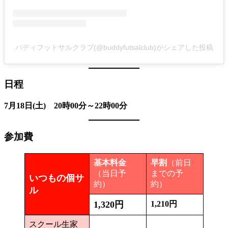
バディフットサルクラブ(@buddyfutsalclub)がシェアした投稿
日程
7月18日(土) 20時00分～22時00分
参加費
基本料金
早割
（前日
（当日予
までの予
いつもの個サ
約）
約）
ル
1,320円
1,210円
スクール生家