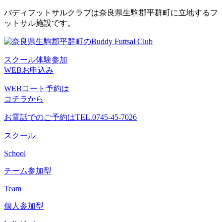
コ
バディフットサルクラブは奈良県生駒郡平群町に立地するフ
ン
ットサル施設です。
テ
ン
ツ
スクール体験参加
へ
WEBお申込み
ス
キ
WEBコート予約は
ッ
コチラから
プ
お電話でのご予約は
TEL.0745-45-7026
スクール
School
チーム参加型
Team
個人参加型