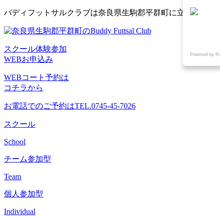
コ
バディフットサルクラブは奈良県生駒郡平群町に立地するフ
ン
テ
ン
スクール体験参加
ツ
Powered by P
WEBお申込み
へ
ス
WEBコート予約は
キ
コチラから
ッ
プ
お電話でのご予約は
TEL.0745-45-7026
スクール
School
チーム参加型
Team
個人参加型
Individual