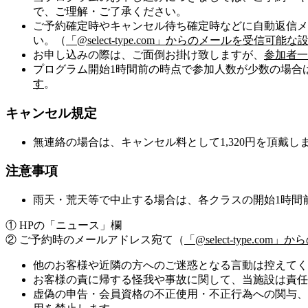
で、ご理解・ご了承ください。
ご予約確定時やキャンセル待ち確定時などに自動返信メ
い。（
「@select-type.com」からのメールを受信
お申し込みの際は、ご面倒お掛け致しますが、
参加者一
プログラム開始1時間前の時点で参加人数が少数の場合
す
。
キャンセル規定
無連絡の場合は、キャンセル料として1,320円を頂戴し
注意事項
雨天・荒天等で中止する場合は、各クラスの開始1時間
① HPの「ニュース」欄
② ご予約時のメールアドレス宛て（
「@select-type.
他のお客様や近隣の方へのご迷惑となる言動は控えてく
お客様の責に帰する怪我や事故に関して、当施設は責任
虚偽の申告・会員資格の不正使用・不正行為への関与、