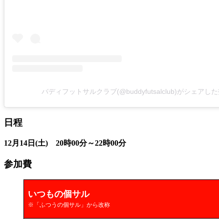
バディフットサルクラブ(@buddyfutsalclub)がシェアし
日程
12月14日(土) 20時00分～22時00分
参加費
いつもの個サル
※「ふつうの個サル」から改称