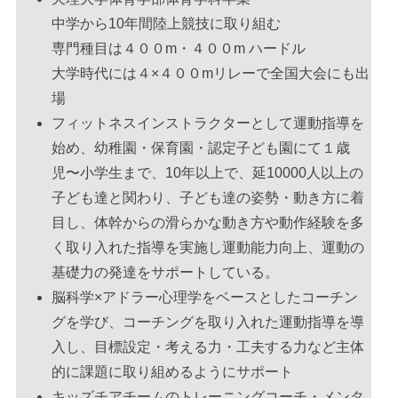
いつもの個サル〜NO LIMIT〜
中学から10年間陸上競技に取り組む
専門種目は４００m・４００m ハードル
2026年8月29日(土)
大学時代には４×４００mリレーで全国大会にも出
20時00分～22時00分
場
フィットネスインストラクターとして運動指導を
個人参加型プロクラム
始め、幼稚園・保育園・認定子ども園にて１歳
いつもの個サル〜NO LIMIT〜
児〜小学生まで、10年以上で、延10000人以上の
子ども達と関わり、子ども達の姿勢・動き方に着
2026年9月5日(土)
目し、体幹からの滑らかな動き方や動作経験を多
く取り入れた指導を実施し運動能力向上、運動の
20時00分～22時00分
基礎力の発達をサポートしている。
個人参加型プロクラム
脳科学×アドラー心理学をベースとしたコーチン
いつもの個サル〜NO LIMIT〜
グを学び、コーチングを取り入れた運動指導を導
入し、目標設定・考える力・工夫する力など主体
2026年9月19日(土)
的に課題に取り組めるようにサポート
キッズチアチームのトレーニングコーチ・メンタ
20時00分～22時00分