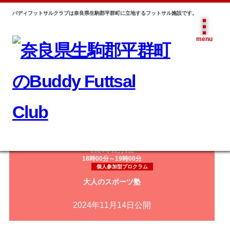
バディフットサルクラブは奈良県生駒郡平群町に立地するフットサル施設です。
menu
コ
トップ
>
スケジュール
>
個人参加型プロクラム
>
12月1日(日) 18
サイト メニュー
ン
時00分～19時00分 【個人参加型】 大人のスポーツ塾
Site menu
テ
ン
スクール
ツ
チーム参加型
へ
個人参加型
ス
2024年12月1日
18時00分～19時00分
Buddy Cup
キ
個人参加型プロクラム
料金表
ッ
大人のスポーツ塾
プ
施設案内
2024年11月14日公開
クラブチーム