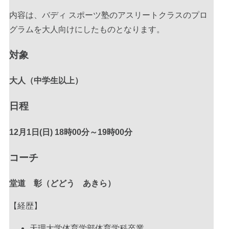
2026年8月8日(土)
内容は、バディ スポーツ塾のアスリートクラスのプロ
20時00分～22時00分
グラムを大人向けにしたものとなります。
個人参加型プロクラム
対象
with-Buddy
大人（中学生以上）
2026年8月15日(土)
日程
20時00分～22時00分
個人参加型プロクラム
12月1日(日) 18時00分～19時00分
いつもの個サル〜NO LIMIT〜
コーチ
2026年8月22日(土)
堂道 彰（どどう あきら）
20時00分～22時00分
【経歴】
個人参加型プロクラム
天理大学体育学部体育学科卒業