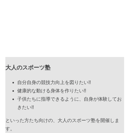
ご予約
お知らせ
お問い合わせ
ネコ店長ギャラリー
プライバシーポリシー
プログラム スケジュール
Program schedule
大人のスポーツ塾
2026年7月23日(木)
~
自分自身の競技力向上を図りたい!!
2026年8月12日(木)
健康的な動ける身体を作りたい!!
9時30分～16時00分
子供たちに指導できるように、自身が体験してお
きたい!!
スクール
サマースクール2026
といった方たち向けの、大人のスポーツ塾を開催しま
す。