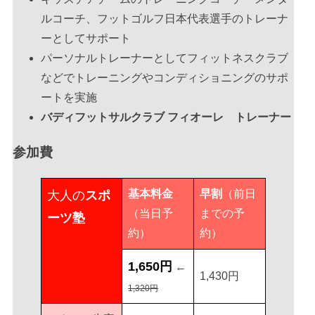
ルコーチ、フットゴルフ日本代表選手のトレーナ
個人参加型プロクラム
ーとしてサポート
いつもの個サル〜NO LIMIT〜
パーソナルトレーナーとしてフィットネスクラブ
などでトレーニングやコンディショニングのサポ
ートを実施
バディフットサルクラブ フィオーレ トレーナー
新着
参加費
【5対5が基本】フットサルは何人でやる？試合人数・交代人数・最低人数を
わかりやすく解説
バディフットサルクラブ｜ブログ
2026.07.09更新
基本料金
早割
（前日
大人の
スポ
【初心者必見】フットサルとサッカーのコート・ルールの違いとは？プロが
（当日予
までの予
ーツ塾
教える安心の選び方
約）
約）
バディフットサルクラブ｜ブログ
2026.06.09更新
1,650円
←
初めてのフットサルシューズ、何を買えばいい？奈良のプロコーチが教える
1,430円
「絶対に後悔しない」一足の選び方
1,320円
バディフットサルクラブ｜ブログ
2026.04.07更新