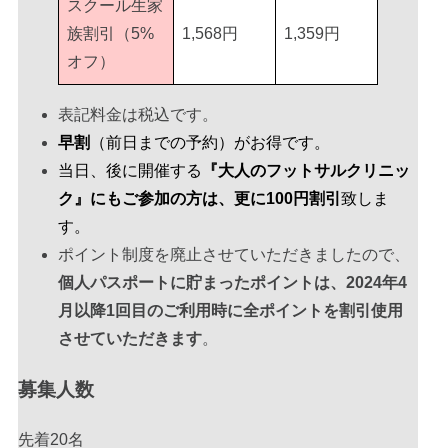
スクール生家
【完全保存版】「あれ、全然弾まない？」フットサルボールとサッカーボー
族割引（5%
1,568円
1,359円
ルの決定的な3つの違いと、選び方の教科書
バディフットサルクラブ｜ブログ
オフ）
2026.02.10更新
20周年を迎えることができました。
表記料金は税込です。
バディフットサルクラブ｜ブログ
2024.05.16更新
早割
（前日までの予約）がお得です。
当日、後に開催する
『大人のフットサルクリニッ
ク』にもご参加の方は、更に100円割引
致しま
す。
ポイント制度を廃止させていただきましたので、
個人パスポートに貯まったポイントは、2024年4
月以降1回目のご利用時に全ポイントを割引使用
WEBコート予約は
させていただきます
。
コチラから
募集人数
先着20名