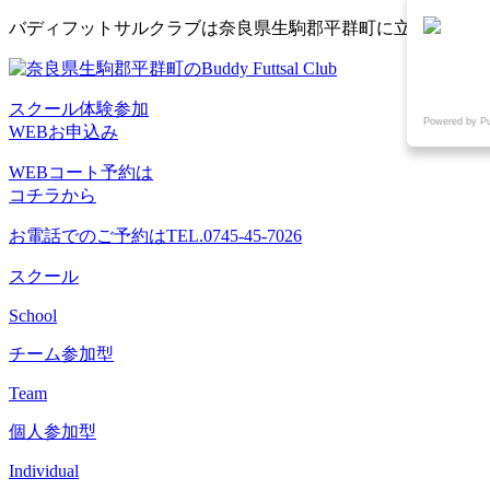
コ
バディフットサルクラブは奈良県生駒郡平群町に立地するフ
ン
テ
ン
スクール体験参加
ツ
Powered by P
WEBお申込み
へ
ス
WEBコート予約は
キ
コチラから
ッ
プ
お電話でのご予約は
TEL.0745-45-7026
スクール
School
チーム参加型
Team
個人参加型
Individual