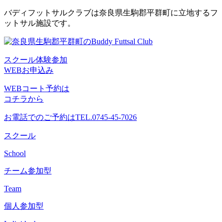
コ
バディフットサルクラブは奈良県生駒郡平群町に立地するフ
ン
ットサル施設です。
テ
ン
ツ
スクール体験参加
へ
WEBお申込み
ス
キ
WEBコート予約は
ッ
コチラから
プ
お電話でのご予約は
TEL.0745-45-7026
スクール
School
チーム参加型
Team
個人参加型