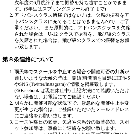
次年度の6月度終了まで振替を持ち越すことができま
す。(6年生はスプリングスクール終了まで)
アドバンスクラス所属ではない方は、欠席の振替をア
ドバンスクラスに充てることはできませんので、ご了
承ください。 また原則的に、アドバンスクラスを欠席
された場合は、U-12 クラスで振替を、飛び級のクラス
を欠席された場合は、飛び級のクラスでの振替をお願
い致します。
第８条連絡について
雨天等でスクールを中止する場合や開催可否の判断が
難しいような天候の時は、開始!時間前を目処にHPやS
やSNS (Twitter/Instagram)で情報を掲載致します。
(※Facebook は現在休止中) 上記方法にて確認いただけ
ない場合は、お電話にてご確認ください。
明らかに開催可能な状況下で、緊急的な開催中止や変
更が生じた場合は、ご登録いただいたメールアドレス
にご連絡をお願い致します。
コースや曜日の変更、欠席や欠席分の振替参加、スポ
ット参加等は、事前にご連絡をお願い致します。