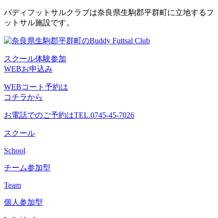
コ
バディフットサルクラブは奈良県生駒郡平群町に立地するフ
ン
ットサル施設です。
テ
ン
ツ
スクール体験参加
へ
WEBお申込み
ス
キ
WEBコート予約は
ッ
コチラから
プ
お電話でのご予約は
TEL.0745-45-7026
スクール
School
チーム参加型
Team
個人参加型