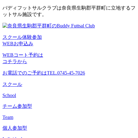
コ
バディフットサルクラブは奈良県生駒郡平群町に立地するフ
ン
ットサル施設です。
テ
ン
ツ
スクール体験参加
へ
WEBお申込み
ス
キ
WEBコート予約は
ッ
コチラから
プ
お電話でのご予約は
TEL.0745-45-7026
スクール
School
チーム参加型
Team
個人参加型