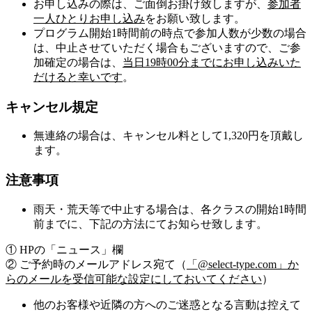
お申し込みの際は、ご面倒お掛け致しますが、
参加者
一人ひとりお申し込み
をお願い致します。
プログラム開始1時間前の時点で参加人数が少数の場合
は、中止させていただく場合もございますので、ご参
加確定の場合は、
当日19時00分までにお申し込みいた
だけると幸いです
。
キャンセル規定
無連絡の場合は、キャンセル料として1,320円を頂戴し
ます。
注意事項
雨天・荒天等で中止する場合は、各クラスの開始1時間
前までに、下記の方法にてお知らせ致します。
① HPの「ニュース」欄
② ご予約時のメールアドレス宛て（
「@select-type.com」か
らのメールを受信可能な設定にしておいてください
）
他のお客様や近隣の方へのご迷惑となる言動は控えて