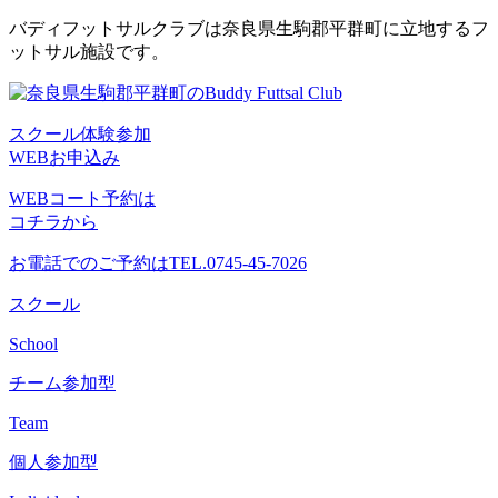
コ
バディフットサルクラブは奈良県生駒郡平群町に立地するフ
ン
ットサル施設です。
テ
ン
ツ
スクール体験参加
へ
WEBお申込み
ス
キ
WEBコート予約は
ッ
コチラから
プ
お電話でのご予約は
TEL.0745-45-7026
スクール
School
チーム参加型
Team
個人参加型