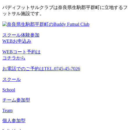
コ
バディフットサルクラブは奈良県生駒郡平群町に立地するフ
ン
ットサル施設です。
テ
ン
ツ
スクール体験参加
へ
WEBお申込み
ス
キ
WEBコート予約は
ッ
コチラから
プ
お電話でのご予約は
TEL.0745-45-7026
スクール
School
チーム参加型
Team
個人参加型