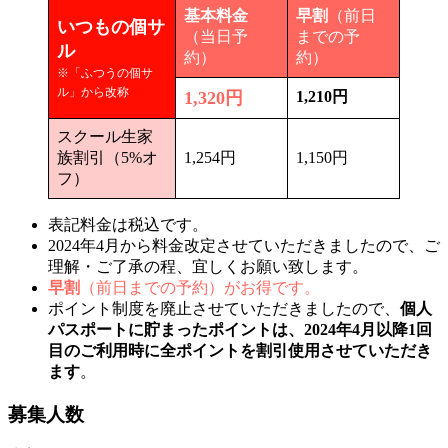
基本料金
早割
（前日
いつもの個サ
（当日予
までの予
ル
約）
約）
※「ふつうの個サ
ル」から改称
1,320円
1,210円
スクール生家
族割引（5%オ
1,254円
1,150円
フ）
表記料金は税込です。
2024年4月から料金改定させていただきましたので、ご
理解・ご了承の程、宜しくお願い致します。
早割
（前日までの予約）がお得です。
ポイント制度を廃止させていただきましたので、
個人
パスポートに貯まったポイントは、2024年4月以降1回
目のご利用時に全ポイントを割引使用させていただき
ます
。
募集人数