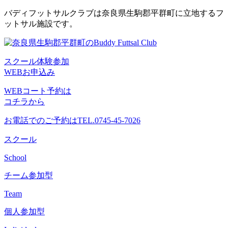
コ
バディフットサルクラブは奈良県生駒郡平群町に立地するフ
ン
ットサル施設です。
テ
ン
ツ
スクール体験参加
へ
WEBお申込み
ス
キ
WEBコート予約は
ッ
コチラから
プ
お電話でのご予約は
TEL.0745-45-7026
スクール
School
チーム参加型
Team
個人参加型