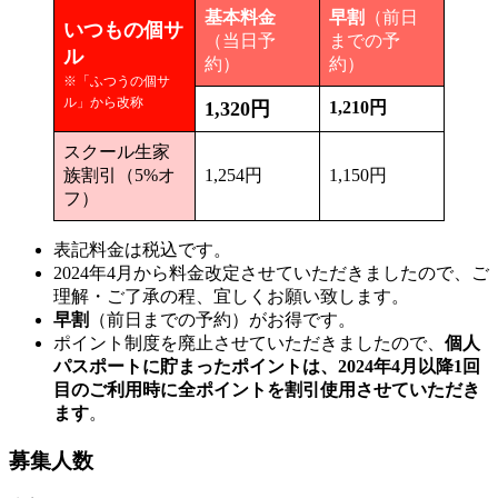
基本料金
早割
（前日
いつもの個サ
（当日予
までの予
ル
約）
約）
※「ふつうの個サ
ル」から改称
1,320円
1,210円
スクール生家
族割引（5%オ
1,254円
1,150円
フ）
表記料金は税込です。
2024年4月から料金改定させていただきましたので、ご
理解・ご了承の程、宜しくお願い致します。
早割
（前日までの予約）がお得です。
ポイント制度を廃止させていただきましたので、
個人
パスポートに貯まったポイントは、2024年4月以降1回
目のご利用時に全ポイントを割引使用させていただき
ます
。
募集人数