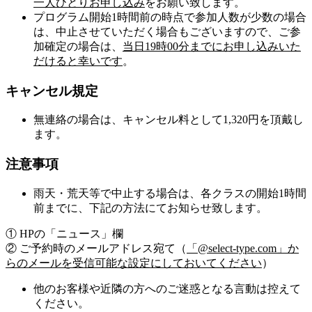
一人ひとりお申し込み
をお願い致します。
プログラム開始1時間前の時点で参加人数が少数の場合
は、中止させていただく場合もございますので、ご参
加確定の場合は、
当日19時00分までにお申し込みいた
だけると幸いです
。
キャンセル規定
無連絡の場合は、キャンセル料として1,320円を頂戴し
ます。
注意事項
雨天・荒天等で中止する場合は、各クラスの開始1時間
前までに、下記の方法にてお知らせ致します。
① HPの「ニュース」欄
② ご予約時のメールアドレス宛て（
「@select-type.com」か
らのメールを受信可能な設定にしておいてください
）
他のお客様や近隣の方へのご迷惑となる言動は控えて
ください。