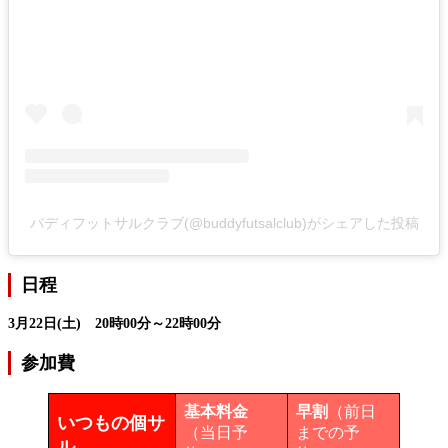
バディフットサルクラブ(@buddyfutsalclub)がシェアした投稿
日程
3月22日(土) 20時00分～22時00分
参加費
基本料金
早割
（前日
いつもの個サ
（当日予
までの予
ル