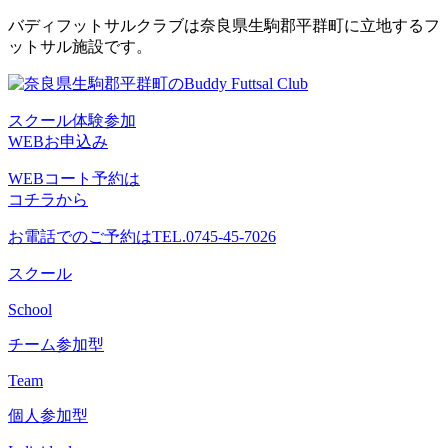
コ
バディフットサルクラブは奈良県生駒郡平群町に立地するフ
ン
ットサル施設です。
テ
ン
ツ
スクール体験参加
へ
WEBお申込み
ス
キ
WEBコート予約は
ッ
コチラから
プ
お電話でのご予約は
TEL.0745-45-7026
スクール
School
チーム参加型
Team
個人参加型