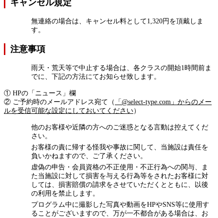
キャンセル規定
無連絡の場合は、キャンセル料として1,320円を頂戴しま
す。
注意事項
雨天・荒天等で中止する場合は、各クラスの開始1時間前ま
でに、下記の方法にてお知らせ致します。
① HPの「ニュース」欄
② ご予約時のメールアドレス宛て（
「@select-type.com」からのメー
ルを受信可能な設定にしておいてください
）
他のお客様や近隣の方へのご迷惑となる言動は控えてくだ
さい。
お客様の責に帰する怪我や事故に関して、当施設は責任を
負いかねますので、ご了承ください。
虚偽の申告・会員資格の不正使用・不正行為への関与、ま
た当施設に対して損害を与える行為等をされたお客様に対
しては、損害賠償の請求をさせていただくとともに、以後
の利用を禁止します。
プログラム中に撮影した写真や動画をHPやSNS等に使用す
ることがございますので、万が一不都合がある場合は、お