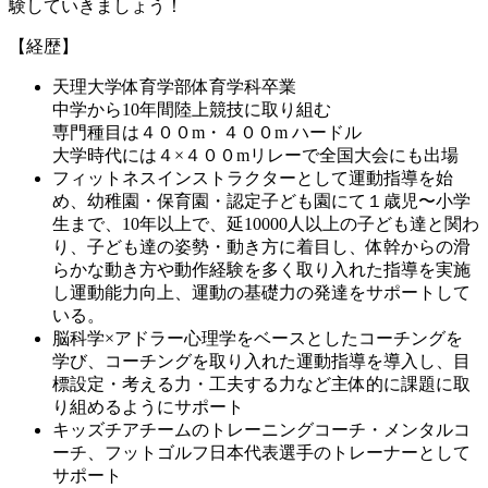
験していきましょう！
【経歴】
天理大学体育学部体育学科卒業
中学から10年間陸上競技に取り組む
専門種目は４００m・４００m ハードル
大学時代には４×４００mリレーで全国大会にも出場
フィットネスインストラクターとして運動指導を始
め、幼稚園・保育園・認定子ども園にて１歳児〜小学
生まで、10年以上で、延10000人以上の子ども達と関わ
り、子ども達の姿勢・動き方に着目し、体幹からの滑
らかな動き方や動作経験を多く取り入れた指導を実施
し運動能力向上、運動の基礎力の発達をサポートして
いる。
脳科学×アドラー心理学をベースとしたコーチングを
学び、コーチングを取り入れた運動指導を導入し、目
標設定・考える力・工夫する力など主体的に課題に取
り組めるようにサポート
キッズチアチームのトレーニングコーチ・メンタルコ
ーチ、フットゴルフ日本代表選手のトレーナーとして
サポート