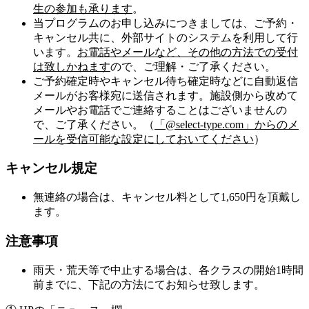
生の参加も承ります
。
当プログラムのお申し込みにつきましては、ご予約・
キャンセル共に、外部サイトのシステムを利用して行
います。
お電話やメールなど、その他の方法での受付
は致しかねます
ので、ご理解・ご了承ください。
ご予約確定時やキャンセル待ち確定時などに自動返信
メールがお客様宛に送信されます。施設側から改めて
メールやお電話でご連絡することはございませんの
で、ご了承ください。（
「@select-type.com」からのメ
ールを受信可能な設定にしておいてください
）
キャンセル規定
無連絡の場合は、キャンセル料として1,650円を頂戴し
ます。
注意事項
雨天・荒天等で中止する場合は、各クラスの開始1時間
前までに、下記の方法にてお知らせ致します。