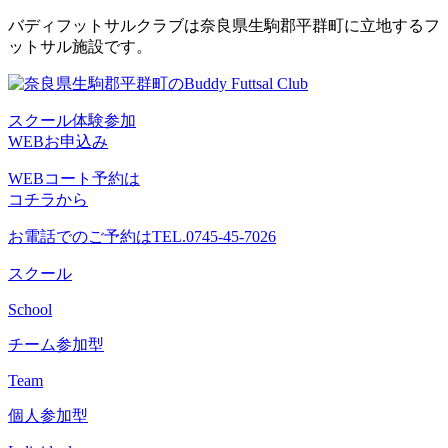
コ
バディフットサルクラブは奈良県生駒郡平群町に立地するフ
ン
ットサル施設です。
テ
ン
ツ
スクール体験参加
へ
WEBお申込み
ス
キ
WEBコート予約は
ッ
コチラから
プ
お電話でのご予約は
TEL.0745-45-7026
スクール
School
チーム参加型
Team
個人参加型