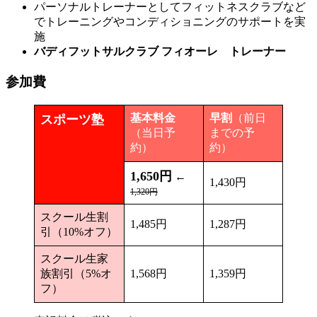
パーソナルトレーナーとしてフィットネスクラブなど
でトレーニングやコンディショニングのサポートを実
施
バディフットサルクラブ フィオーレ トレーナー
参加費
基本料金
早割
（前日
スポーツ塾
（当日予
までの予
約）
約）
1,650円
←
1,430円
1,320円
スクール生割
1,485円
1,287円
引（10%オフ）
スクール生家
族割引（5%オ
1,568円
1,359円
フ）