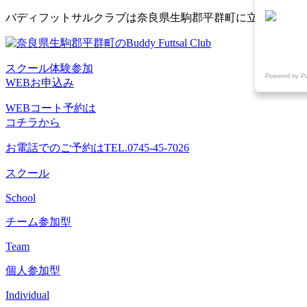
コ
バディフットサルクラブは奈良県生駒郡平群町に立地するフ
ン
テ
ン
スクール体験参加
ツ
Powered by P
WEBお申込み
へ
ス
WEBコート予約は
キ
コチラから
ッ
プ
お電話でのご予約は
TEL.0745-45-7026
スクール
School
チーム参加型
Team
個人参加型
Individual