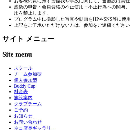
お客様の責に帰する怪我や事故に関して、当施設は責任
虚偽の申告・会員資格の不正使用・不正行為への関与、
用を禁止します。
プログラム中に撮影した写真や動画をHPやSNS等に
上記をご了承いただけない方は、参加をご遠慮ください
サイト メニュー
Site menu
スクール
チーム参加型
個人参加型
Buddy Cup
料金表
施設案内
クラブチーム
ご予約
お知らせ
お問い合わせ
ネコ店長ギャラリー