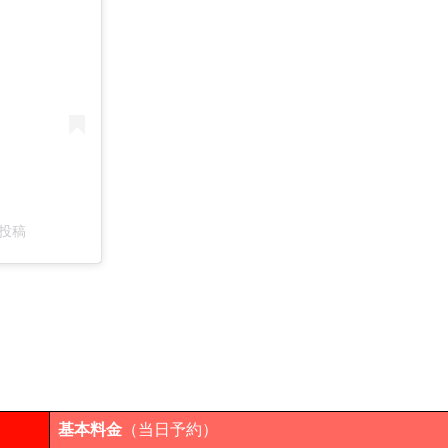
た投稿
基本料金
（当日予約）