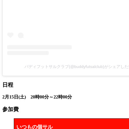
バディフットサルクラブ(@buddyfutsalclub)がシェアし
日程
2月15日(土) 20時00分～22時00分
参加費
いつもの個サル