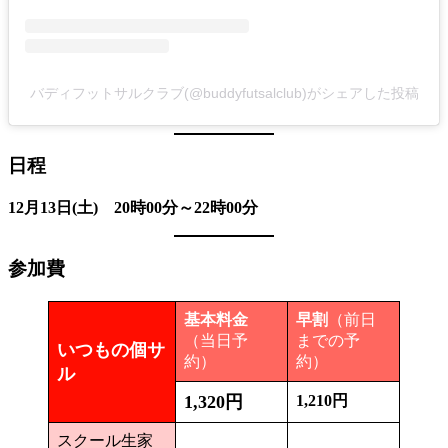
バディフットサルクラブ(@buddyfutsalclub)がシェアした投稿
日程
12月13日(土) 20時00分～22時00分
参加費
基本料金
早割
（前日
（当日予
までの予
いつもの個サ
約）
約）
ル
1,320円
1,210円
スクール生家