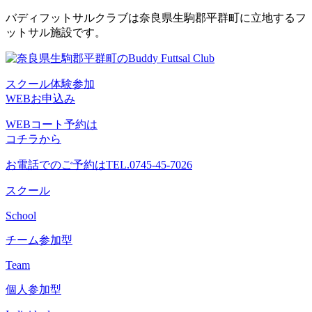
コ
バディフットサルクラブは奈良県生駒郡平群町に立地するフ
ン
ットサル施設です。
テ
ン
ツ
スクール体験参加
へ
WEBお申込み
ス
キ
WEBコート予約は
ッ
コチラから
プ
お電話でのご予約は
TEL.0745-45-7026
スクール
School
チーム参加型
Team
個人参加型