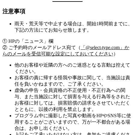
注意事項
雨天・荒天等で中止する場合は、開始1時間前までに、
下記の方法にてお知らせ致します。
① HPの「ニュース」欄
② ご予約時のメールアドレス宛て（
「@select-type.com」か
らのメールを受信可能な設定にしておいてください
）
他のお客様や近隣の方へのご迷惑となる言動は控えて
ください。
お客様の責に帰する怪我や事故に関して、当施設は責
任を負いかねますので、ご了承ください。
虚偽の申告・会員資格の不正使用・不正行為への関
与、また当施設に対して損害を与える行為等をされた
お客様に対しては、損害賠償の請求をさせていただく
とともに、以後の利用を禁止します。
プログラム中に撮影した写真や動画をHPやSNS等に使
用することがございますので、万が一不都合がある場
合は、お申し出ください。
上記をご了承いただけない方は、参加をご遠慮くださ