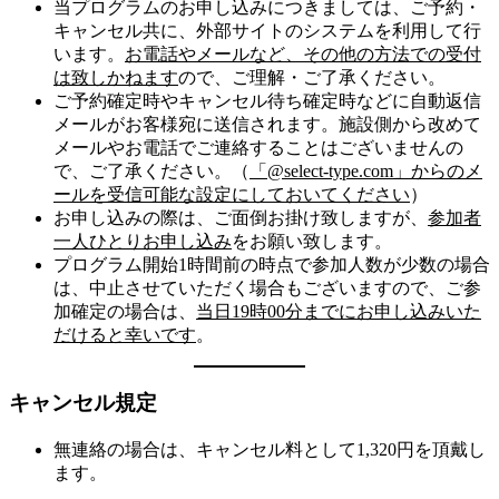
当プログラムのお申し込みにつきましては、ご予約・
キャンセル共に、外部サイトのシステムを利用して行
います。
お電話やメールなど、その他の方法での受付
は致しかねます
ので、ご理解・ご了承ください。
ご予約確定時やキャンセル待ち確定時などに自動返信
メールがお客様宛に送信されます。施設側から改めて
メールやお電話でご連絡することはございませんの
で、ご了承ください。（
「@select-type.com」からのメ
ールを受信可能な設定にしておいてください
）
お申し込みの際は、ご面倒お掛け致しますが、
参加者
一人ひとりお申し込み
をお願い致します。
プログラム開始1時間前の時点で参加人数が少数の場合
は、中止させていただく場合もございますので、ご参
加確定の場合は、
当日19時00分までにお申し込みいた
だけると幸いです
。
キャンセル規定
無連絡の場合は、キャンセル料として1,320円を頂戴し
ます。