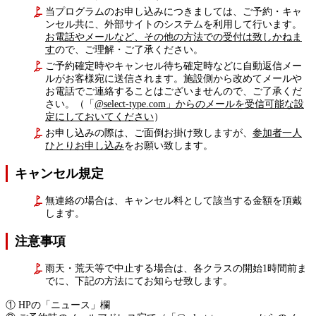
当プログラムのお申し込みにつきましては、ご予約・キャ
ンセル共に、外部サイトのシステムを利用して行います。
お電話やメールなど、その他の方法での受付は致しかねま
す
ので、ご理解・ご了承ください。
ご予約確定時やキャンセル待ち確定時などに自動返信メー
ルがお客様宛に送信されます。施設側から改めてメールや
お電話でご連絡することはございませんので、ご了承くだ
さい。（「
@select-type.com」からのメールを受信可能な設
定にしておいてください
）
お申し込みの際は、ご面倒お掛け致しますが、
参加者一人
ひとりお申し込み
をお願い致します。
キャンセル規定
無連絡の場合は、キャンセル料として該当する金額を頂戴
します。
注意事項
雨天・荒天等で中止する場合は、各クラスの開始1時間前ま
でに、下記の方法にてお知らせ致します。
① HPの「ニュース」欄