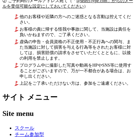
② ご予約時のメールアドレス宛て（「
@select-type.com」からのメー
ルを受信可能な設定にしておいてください
）
他のお客様や近隣の方へのご迷惑となる言動は控えてくだ
さい。
お客様の責に帰する怪我や事故に関して、当施設は責任を
負いかねますので、ご了承ください。
虚偽の申告・会員資格の不正使用・不正行為への関与、ま
た当施設に対して損害を与える行為等をされたお客様に対
しては、損害賠償の請求をさせていただくとともに、以後
の利用を禁止します。
プログラム中に撮影した写真や動画をHPやSNS等に使用す
ることがございますので、万が一不都合がある場合は、お
申し出ください。
上記をご了承いただけない方は、参加をご遠慮ください。
サイト メニュー
Site menu
スクール
チーム参加型