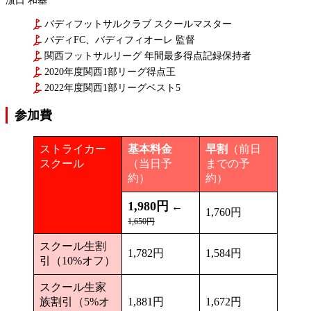
濵口 和基
バディフットサルクラブ スクールマスター
バディFC、バディフィオーレ 監督
関西フットサルリーグ 年間最多得点記録保持者
2020年度関西1部リーグ得点王
2022年度関西1部リーグベスト5
参加費
ストライカー
基本料金
早割
（前日
スクール
（当日予
までの予
約）
約）
1,980円
←
1,760円
1,650円
スクール生割
1,782円
1,584円
引（10%オフ）
スクール生家
族割引（5%オ
1,881円
1,672円