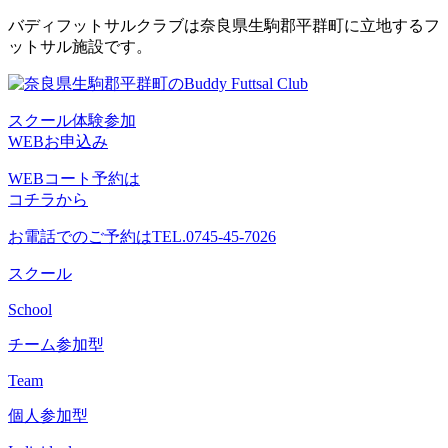
コ
バディフットサルクラブは奈良県生駒郡平群町に立地するフ
ン
ットサル施設です。
テ
ン
ツ
スクール体験参加
へ
WEBお申込み
ス
キ
WEBコート予約は
ッ
コチラから
プ
お電話でのご予約は
TEL.0745-45-7026
スクール
School
チーム参加型
Team
個人参加型