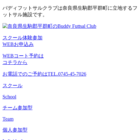
コ
バディフットサルクラブは奈良県生駒郡平群町に立地するフ
ン
ットサル施設です。
テ
ン
ツ
スクール体験参加
へ
WEBお申込み
ス
キ
WEBコート予約は
ッ
コチラから
プ
お電話でのご予約は
TEL.0745-45-7026
スクール
School
チーム参加型
Team
個人参加型