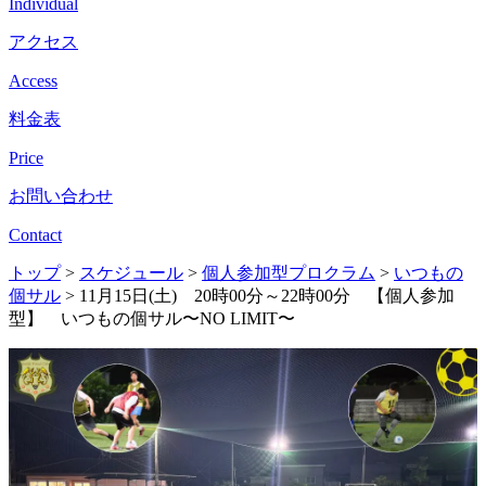
Individual
アクセス
Access
料金表
Price
お問い合わせ
Contact
トップ
>
スケジュール
>
個人参加型プロクラム
>
いつもの
個サル
>
11月15日(土) 20時00分～22時00分 【個人参加
型】 いつもの個サル〜NO LIMIT〜