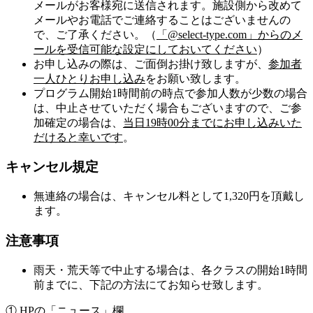
メールがお客様宛に送信されます。施設側から改めて
メールやお電話でご連絡することはございませんの
で、ご了承ください。（
「@select-type.com」からのメ
ールを受信可能な設定にしておいてください
）
お申し込みの際は、ご面倒お掛け致しますが、
参加者
一人ひとりお申し込み
をお願い致します。
プログラム開始1時間前の時点で参加人数が少数の場合
は、中止させていただく場合もございますので、ご参
加確定の場合は、
当日19時00分までにお申し込みいた
だけると幸いです
。
キャンセル規定
無連絡の場合は、キャンセル料として1,320円を頂戴し
ます。
注意事項
雨天・荒天等で中止する場合は、各クラスの開始1時間
前までに、下記の方法にてお知らせ致します。
① HPの「ニュース」欄