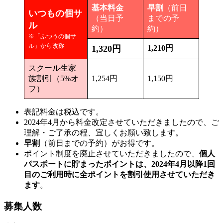
基本料金
早割
（前日
いつもの個サ
（当日予
までの予
ル
約）
約）
※「ふつうの個サ
ル」から改称
1,320円
1,210円
スクール生家
族割引（5%オ
1,254円
1,150円
フ）
表記料金は税込です。
2024年4月から料金改定させていただきましたので、ご
理解・ご了承の程、宜しくお願い致します。
早割
（前日までの予約）がお得です。
ポイント制度を廃止させていただきましたので、
個人
パスポートに貯まったポイントは、2024年4月以降1回
目のご利用時に全ポイントを割引使用させていただき
ます
。
募集人数