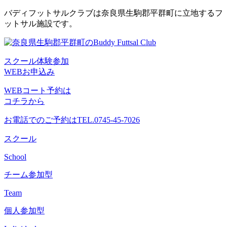
コ
バディフットサルクラブは奈良県生駒郡平群町に立地するフ
ン
ットサル施設です。
テ
ン
ツ
スクール体験参加
へ
WEBお申込み
ス
キ
WEBコート予約は
ッ
コチラから
プ
お電話でのご予約は
TEL.0745-45-7026
スクール
School
チーム参加型
Team
個人参加型