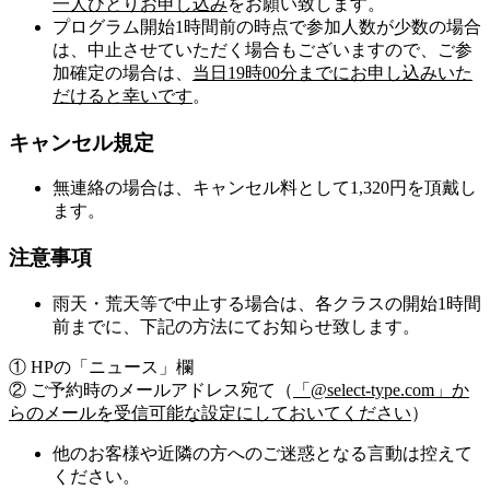
一人ひとりお申し込み
をお願い致します。
プログラム開始1時間前の時点で参加人数が少数の場合
は、中止させていただく場合もございますので、ご参
加確定の場合は、
当日19時00分までにお申し込みいた
だけると幸いです
。
キャンセル規定
無連絡の場合は、キャンセル料として1,320円を頂戴し
ます。
注意事項
雨天・荒天等で中止する場合は、各クラスの開始1時間
前までに、下記の方法にてお知らせ致します。
① HPの「ニュース」欄
② ご予約時のメールアドレス宛て（
「@select-type.com」か
らのメールを受信可能な設定にしておいてください
）
他のお客様や近隣の方へのご迷惑となる言動は控えて
ください。