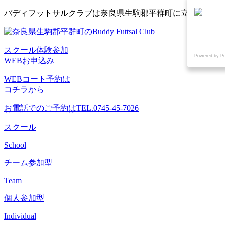
コ
バディフットサルクラブは奈良県生駒郡平群町に立地するフ
ン
テ
ン
スクール体験参加
ツ
Powered by P
WEBお申込み
へ
ス
WEBコート予約は
キ
コチラから
ッ
プ
お電話でのご予約は
TEL.0745-45-7026
スクール
School
チーム参加型
Team
個人参加型
Individual