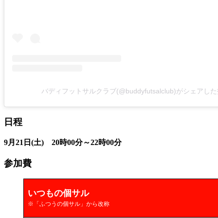
バディフットサルクラブ(@buddyfutsalclub)がシェアし
日程
9月21日(土) 20時00分～22時00分
参加費
いつもの個サル
※「ふつうの個サル」から改称