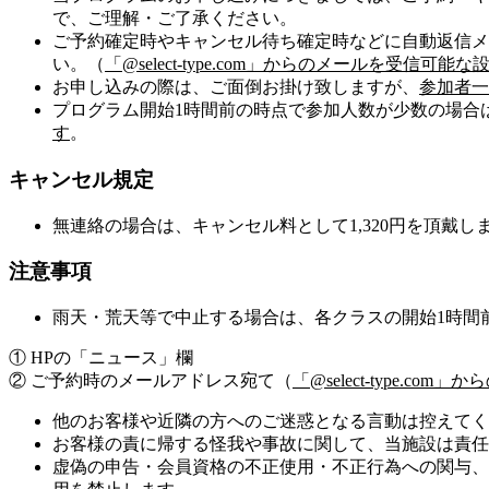
で、ご理解・ご了承ください。
ご予約確定時やキャンセル待ち確定時などに自動返信メ
い。（
「@select-type.com」からのメールを受信
お申し込みの際は、ご面倒お掛け致しますが、
参加者一
プログラム開始1時間前の時点で参加人数が少数の場合
す
。
キャンセル規定
無連絡の場合は、キャンセル料として1,320円を頂戴し
注意事項
雨天・荒天等で中止する場合は、各クラスの開始1時間
① HPの「ニュース」欄
② ご予約時のメールアドレス宛て（
「@select-type.
他のお客様や近隣の方へのご迷惑となる言動は控えてく
お客様の責に帰する怪我や事故に関して、当施設は責任
虚偽の申告・会員資格の不正使用・不正行為への関与、