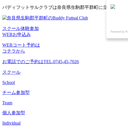
コ
バディフットサルクラブは奈良県生駒郡平群町に立地するフ
ン
テ
ン
スクール体験参加
ツ
Powered by P
WEBお申込み
へ
ス
WEBコート予約は
キ
コチラから
ッ
プ
お電話でのご予約は
TEL.0745-45-7026
スクール
School
チーム参加型
Team
個人参加型
Individual