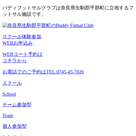
コ
バディフットサルクラブは奈良県生駒郡平群町に立地するフ
ン
ットサル施設です。
テ
ン
ツ
スクール体験参加
へ
WEBお申込み
ス
キ
WEBコート予約は
ッ
コチラから
プ
お電話でのご予約は
TEL.0745-45-7026
スクール
School
チーム参加型
Team
個人参加型