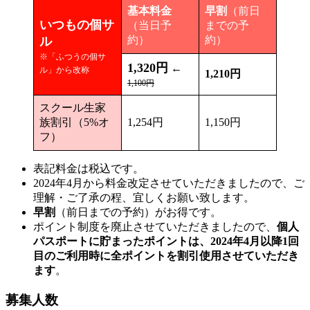
基本料金
早割
（前日
いつもの個サ
（当日予
までの予
約）
約）
ル
※「ふつうの個サ
1,320円
←
ル」から改称
1,210円
1,100円
スクール生家
族割引（5%オ
1,254円
1,150円
フ）
表記料金は税込です。
2024年4月から料金改定させていただきましたので、ご
理解・ご了承の程、宜しくお願い致します。
早割
（前日までの予約）がお得です。
ポイント制度を廃止させていただきましたので、
個人
パスポートに貯まったポイントは、2024年4月以降1回
目のご利用時に全ポイントを割引使用させていただき
ます
。
募集人数