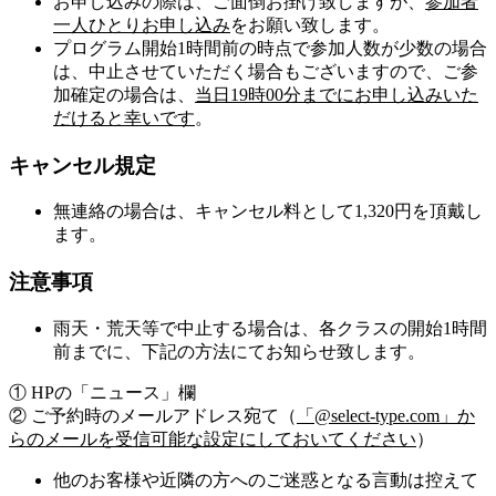
お申し込みの際は、ご面倒お掛け致しますが、
参加者
一人ひとりお申し込み
をお願い致します。
プログラム開始1時間前の時点で参加人数が少数の場合
は、中止させていただく場合もございますので、ご参
加確定の場合は、
当日19時00分までにお申し込みいた
だけると幸いです
。
キャンセル規定
無連絡の場合は、キャンセル料として1,320円を頂戴し
ます。
注意事項
雨天・荒天等で中止する場合は、各クラスの開始1時間
前までに、下記の方法にてお知らせ致します。
① HPの「ニュース」欄
② ご予約時のメールアドレス宛て（
「@select-type.com」か
らのメールを受信可能な設定にしておいてください
）
他のお客様や近隣の方へのご迷惑となる言動は控えて