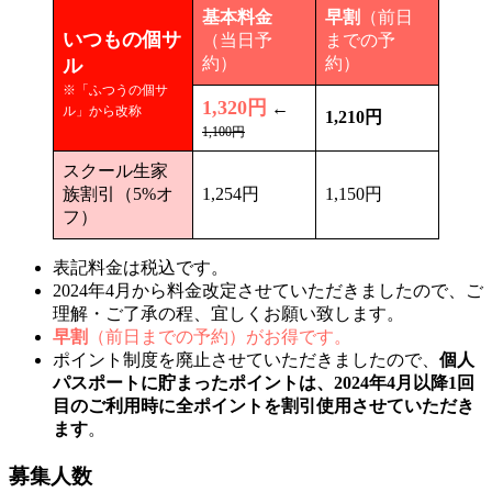
基本料金
早割
（前日
いつもの個サ
（当日予
までの予
約）
約）
ル
※「ふつうの個サ
1,320円
←
ル」から改称
1,210円
1,100円
スクール生家
族割引（5%オ
1,254円
1,150円
フ）
表記料金は税込です。
2024年4月から料金改定させていただきましたので、ご
理解・ご了承の程、宜しくお願い致します。
早割
（前日までの予約）がお得です。
ポイント制度を廃止させていただきましたので、
個人
パスポートに貯まったポイントは、2024年4月以降1回
目のご利用時に全ポイントを割引使用させていただき
ます
。
募集人数