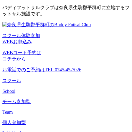
コ
バディフットサルクラブは奈良県生駒郡平群町に立地するフ
ン
ットサル施設です。
テ
ン
ツ
スクール体験参加
へ
WEBお申込み
ス
キ
WEBコート予約は
ッ
コチラから
プ
お電話でのご予約は
TEL.0745-45-7026
スクール
School
チーム参加型
Team
個人参加型