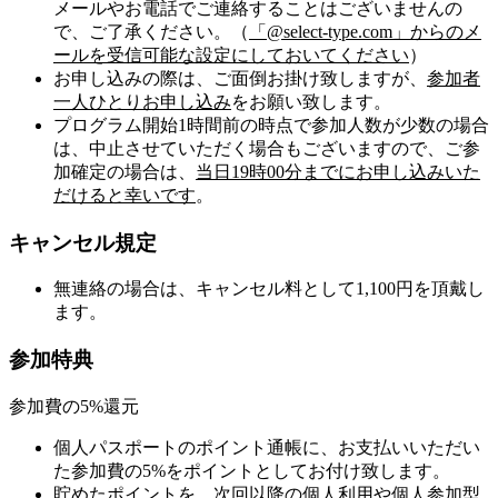
メールやお電話でご連絡することはございませんの
で、ご了承ください。（
「@select-type.com」からのメ
ールを受信可能な設定にしておいてください
）
お申し込みの際は、ご面倒お掛け致しますが、
参加者
一人ひとりお申し込み
をお願い致します。
プログラム開始1時間前の時点で参加人数が少数の場合
は、中止させていただく場合もございますので、ご参
加確定の場合は、
当日19時00分までにお申し込みいた
だけると幸いです
。
キャンセル規定
無連絡の場合は、キャンセル料として1,100円を頂戴し
ます。
参加特典
参加費の5%還元
個人パスポートのポイント通帳に、お支払いいただい
た参加費の5%をポイントとしてお付け致します。
貯めたポイントを、次回以降の個人利用や個人参加型