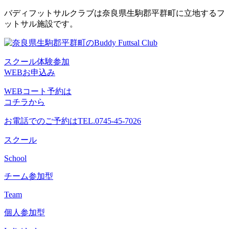
コ
バディフットサルクラブは奈良県生駒郡平群町に立地するフ
ン
ットサル施設です。
テ
ン
ツ
スクール体験参加
へ
WEBお申込み
ス
キ
WEBコート予約は
ッ
コチラから
プ
お電話でのご予約は
TEL.0745-45-7026
スクール
School
チーム参加型
Team
個人参加型