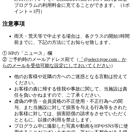
プログラムの利用料金に充てることができます。（1ポ
イント＝1円）
注意事項
雨天・荒天等で中止する場合は、各クラスの開始1時間
前までに、下記の方法にてお知らせ致します。
① HPの「ニュース」欄
② ご予約時のメールアドレス宛て（
「@select-type.com」か
らのメールを受信可能な設定にしておいてください
）
他のお客様や近隣の方へのご迷惑となる言動は控えて
ください。
お客様の責に帰する怪我や事故に関して、当施設は責
任を負いかねますので、ご了承ください。
虚偽の申告・会員資格の不正使用・不正行為への関
与、また当施設に対して損害を与える行為等をされた
お客様に対しては、損害賠償の請求をさせていただく
とともに、以後の利用を禁止します。
プログラム中に撮影した写真や動画をHPやSNS等に使