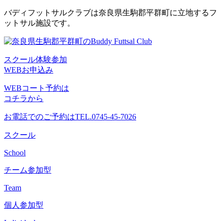
コ
バディフットサルクラブは奈良県生駒郡平群町に立地するフ
ン
ットサル施設です。
テ
ン
ツ
スクール体験参加
へ
WEBお申込み
ス
キ
WEBコート予約は
ッ
コチラから
プ
お電話でのご予約は
TEL.0745-45-7026
スクール
School
チーム参加型
Team
個人参加型