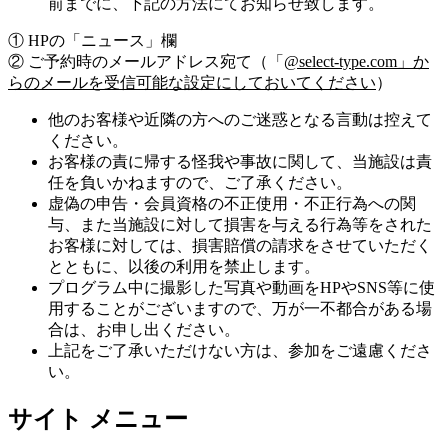
前までに、下記の方法にてお知らせ致します。
① HPの「ニュース」欄
② ご予約時のメールアドレス宛て（「
@select-type.com」か
らのメールを受信可能な設定にしておいてください
）
他のお客様や近隣の方へのご迷惑となる言動は控えて
ください。
お客様の責に帰する怪我や事故に関して、当施設は責
任を負いかねますので、ご了承ください。
虚偽の申告・会員資格の不正使用・不正行為への関
与、また当施設に対して損害を与える行為等をされた
お客様に対しては、損害賠償の請求をさせていただく
とともに、以後の利用を禁止します。
プログラム中に撮影した写真や動画をHPやSNS等に使
用することがございますので、万が一不都合がある場
合は、お申し出ください。
上記をご了承いただけない方は、参加をご遠慮くださ
い。
サイト メニュー