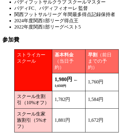
バディフットサルクラブ スクールマスター
バディFC、バディフィオーレ 監督
関西フットサルリーグ 年間最多得点記録保持者
2024年度関西1部リーグ得点王
2022年度関西1部リーグベスト5
参加費
ストライカー
基本料金
早割
（前日
スクール
（当日予
までの予
約）
約）
1,980円
←
1,760円
1,650円
スクール生割
1,782円
1,584円
引（10%オフ）
スクール生家
族割引（5%オ
1,881円
1,672円
フ）