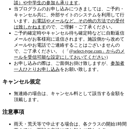
談）や中学生の参加も承ります
。
当プログラムのお申し込みにつきましては、ご予約・
キャンセル共に、外部サイトのシステムを利用して行
います。
お電話やメールなど、その他の方法での受付
は致しかねます
ので、ご理解・ご了承ください。
ご予約確定時やキャンセル待ち確定時などに自動返信
メールがお客様宛に送信されます。施設側から改めて
メールやお電話でご連絡することはございませんの
で、ご了承ください。（「
@select-type.com」からのメ
ールを受信可能な設定にしておいてください
）
お申し込みの際は、ご面倒お掛け致しますが、
参加者
一人ひとりお申し込み
をお願い致します。
キャンセル規定
無連絡の場合は、キャンセル料として該当する金額を
頂戴します。
注意事項
雨天・荒天等で中止する場合は、各クラスの開始1時間