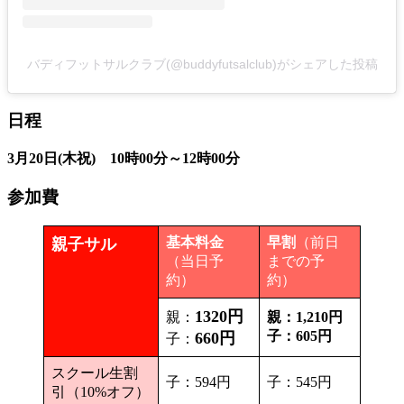
バディフットサルクラブ(@buddyfutsalclub)がシェアした投稿
日程
3月20日(木祝) 10時00分～12時00分
参加費
基本料金
早割
（前日
親子サル
（当日予
までの予
約）
約）
1320円
親：
親：1,210円
子：605円
660円
子：
スクール生割
子：594円
子：545円
引（10%オフ）