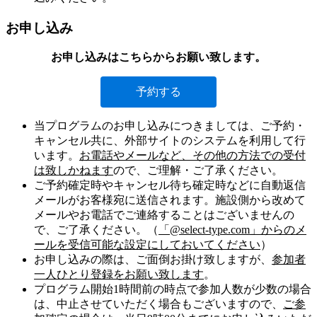
お申し込み
お申し込みはこちらからお願い致します。
予約する
当プログラムのお申し込みにつきましては、ご予約・
キャンセル共に、外部サイトのシステムを利用して行
います。
お電話やメールなど、その他の方法での受付
は致しかねます
ので、ご理解・ご了承ください。
ご予約確定時やキャンセル待ち確定時などに自動返信
メールがお客様宛に送信されます。施設側から改めて
メールやお電話でご連絡することはございませんの
で、ご了承ください。（
「@select-type.com」からのメ
ールを受信可能な設定にしておいてください
）
お申し込みの際は、ご面倒お掛け致しますが、
参加者
一人ひとり登録をお願い致します
。
プログラム開始1時間前の時点で参加人数が少数の場合
は、中止させていただく場合もございますので、
ご参