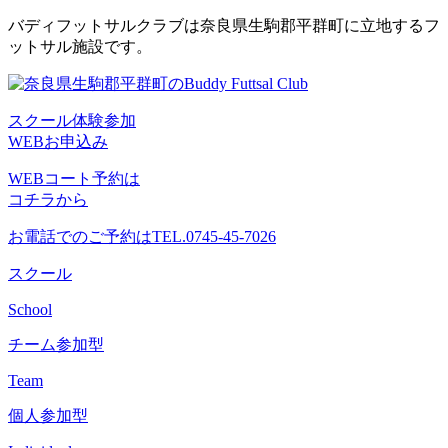
コ
バディフットサルクラブは奈良県生駒郡平群町に立地するフ
ン
ットサル施設です。
テ
ン
ツ
スクール体験参加
へ
WEBお申込み
ス
キ
WEBコート予約は
ッ
コチラから
プ
お電話でのご予約は
TEL.0745-45-7026
スクール
School
チーム参加型
Team
個人参加型