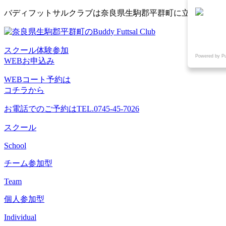
コ
バディフットサルクラブは奈良県生駒郡平群町に立地するフ
ン
テ
ン
スクール体験参加
ツ
Powered by P
WEBお申込み
へ
ス
WEBコート予約は
キ
コチラから
ッ
プ
お電話でのご予約は
TEL.0745-45-7026
スクール
School
チーム参加型
Team
個人参加型
Individual