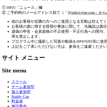
① HPの「ニュース」欄
② ご予約時のメールアドレス宛て（「
@select-type.
他のお客様や近隣の方へのご迷惑となる言動は控えてく
お客様の責に帰する怪我や事故に関して、当施設は責任
虚偽の申告・会員資格の不正使用・不正行為への関与、
用を禁止します。
プログラム中に撮影した写真や動画をHPやSNS等に
上記をご了承いただけない方は、参加をご遠慮ください
サイト メニュー
Site menu
スクール
チーム参加型
個人参加型
Buddy Cup
料金表
施設案内