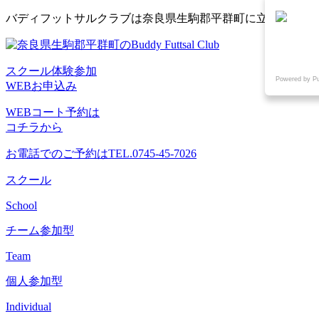
コ
バディフットサルクラブは奈良県生駒郡平群町に立地するフ
ン
テ
ン
スクール体験参加
ツ
Powered by P
WEBお申込み
へ
ス
WEBコート予約は
キ
コチラから
ッ
プ
お電話でのご予約は
TEL.0745-45-7026
スクール
School
チーム参加型
Team
個人参加型
Individual