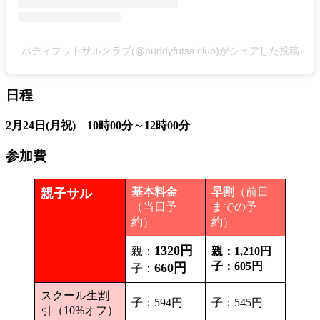
バディフットサルクラブ(@buddyfutsalclub)がシェアした投稿
日程
2月24日(月祝) 10時00分～12時00分
参加費
基本料金
早割
（前日
親子サル
（当日予
までの予
約）
約）
1320円
親：
親：1,210円
子：605円
660円
子：
スクール生割
子：594円
子：545円
引（10%オフ）