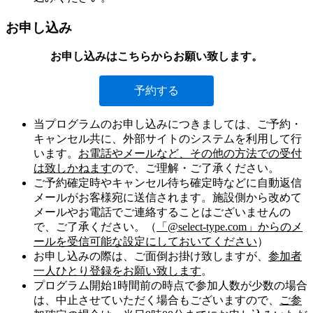
お申し込み
お申し込みはこちらからお願い致します。
予約する
当プログラムのお申し込みにつきましては、ご予約・
キャンセル共に、外部サイトのシステムを利用して行
います。
お電話やメールなど、その他の方法での受付
は致しかねます
ので、ご理解・ご了承ください。
ご予約確定時やキャンセル待ち確定時などに自動返信
メールがお客様宛に送信されます。施設側から改めて
メールやお電話でご連絡することはございませんの
で、ご了承ください。（
「@select-type.com」からのメ
ールを受信可能な設定にしておいてください
）
お申し込みの際は、ご面倒お掛け致しますが、
参加者
一人ひとり登録をお願い致します
。
プログラム開始1時間前の時点で参加人数が少数の場合
は、中止させていただく場合もございますので、
ご参