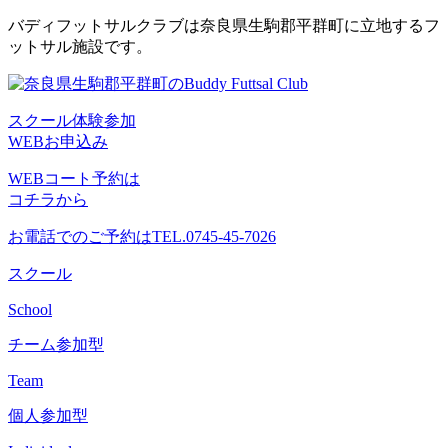
コ
バディフットサルクラブは奈良県生駒郡平群町に立地するフ
ン
ットサル施設です。
テ
ン
ツ
スクール体験参加
へ
WEBお申込み
ス
キ
WEBコート予約は
ッ
コチラから
プ
お電話でのご予約は
TEL.0745-45-7026
スクール
School
チーム参加型
Team
個人参加型