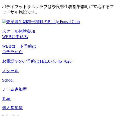
コ
バディフットサルクラブは奈良県生駒郡平群町に立地するフ
ン
ットサル施設です。
テ
ン
ツ
スクール体験参加
へ
WEBお申込み
ス
キ
WEBコート予約は
ッ
コチラから
プ
お電話でのご予約は
TEL.0745-45-7026
スクール
School
チーム参加型
Team
個人参加型