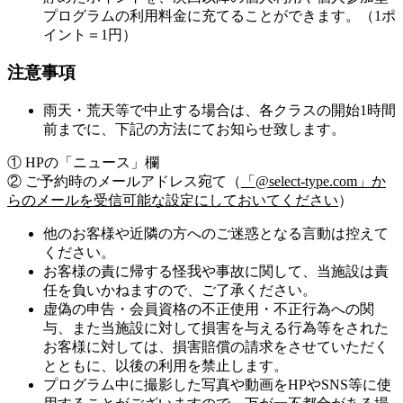
プログラムの利用料金に充てることができます。（1ポ
イント＝1円）
注意事項
雨天・荒天等で中止する場合は、各クラスの開始1時間
前までに、下記の方法にてお知らせ致します。
① HPの「ニュース」欄
② ご予約時のメールアドレス宛て（
「@select-type.com」か
らのメールを受信可能な設定にしておいてください
）
他のお客様や近隣の方へのご迷惑となる言動は控えて
ください。
お客様の責に帰する怪我や事故に関して、当施設は責
任を負いかねますので、ご了承ください。
虚偽の申告・会員資格の不正使用・不正行為への関
与、また当施設に対して損害を与える行為等をされた
お客様に対しては、損害賠償の請求をさせていただく
とともに、以後の利用を禁止します。
プログラム中に撮影した写真や動画をHPやSNS等に使