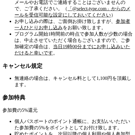
メールやお電話でご連絡することはございませんの
で、ご了承ください。（
「@select-type.com」からのメ
ールを受信可能な設定にしておいてください
）
お申し込みの際は、ご面倒お掛け致しますが、
参加者
一人ひとりお申し込み
をお願い致します。
プログラム開始1時間前の時点で参加人数が少数の場合
は、中止させていただく場合もございますので、ご参
加確定の場合は、
当日19時00分までにお申し込みいた
だけると幸いです
。
キャンセル規定
無連絡の場合は、キャンセル料として1,100円を頂戴し
ます。
参加特典
参加費の5%還元
個人パスポートのポイント通帳に、お支払いいただい
た参加費の5%をポイントとしてお付け致します。
貯めたポイントを、次回以降の個人利用や個人参加型