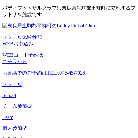
コ
バディフットサルクラブは奈良県生駒郡平群町に立地するフ
ン
ットサル施設です。
テ
ン
ツ
スクール体験参加
へ
WEBお申込み
ス
キ
WEBコート予約は
ッ
コチラから
プ
お電話でのご予約は
TEL.0745-45-7026
スクール
School
チーム参加型
Team
個人参加型