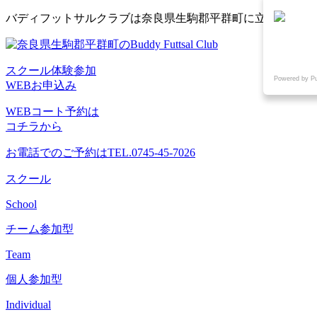
コ
バディフットサルクラブは奈良県生駒郡平群町に立地するフ
ン
テ
ン
スクール体験参加
ツ
Powered by P
WEBお申込み
へ
ス
WEBコート予約は
キ
コチラから
ッ
プ
お電話でのご予約は
TEL.0745-45-7026
スクール
School
チーム参加型
Team
個人参加型
Individual