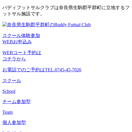
コ
バディフットサルクラブは奈良県生駒郡平群町に立地するフ
ン
ットサル施設です。
テ
ン
ツ
スクール体験参加
へ
WEBお申込み
ス
キ
WEBコート予約は
ッ
コチラから
プ
お電話でのご予約は
TEL.0745-45-7026
スクール
School
チーム参加型
Team
個人参加型