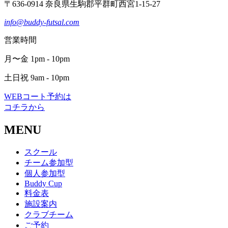
〒636-0914 奈良県生駒郡平群町西宮1-15-27
info@buddy-futsal.com
営業時間
月〜金 1pm - 10pm
土日祝 9am - 10pm
WEBコート予約は
コチラから
MENU
スクール
チーム参加型
個人参加型
Buddy Cup
料金表
施設案内
クラブチーム
ご予約