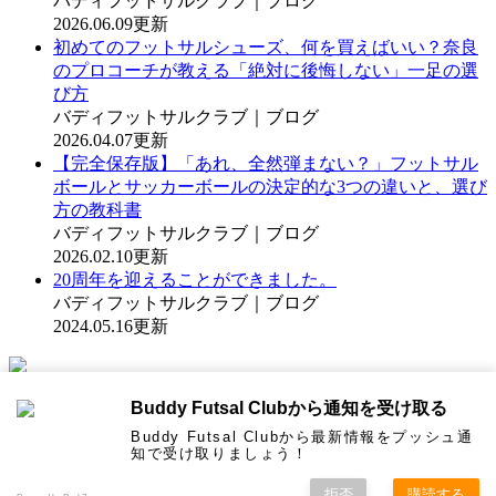
バディフットサルクラブ｜ブログ
2026.06.09更新
初めてのフットサルシューズ、何を買えばいい？奈良
のプロコーチが教える「絶対に後悔しない」一足の選
び方
バディフットサルクラブ｜ブログ
2026.04.07更新
【完全保存版】「あれ、全然弾まない？」フットサル
ボールとサッカーボールの決定的な3つの違いと、選び
方の教科書
バディフットサルクラブ｜ブログ
2026.02.10更新
20周年を迎えることができました。
バディフットサルクラブ｜ブログ
2024.05.16更新
WEBコート予約は
Buddy Futsal Clubから通知を受け取る
コチラから
Buddy Futsal Clubから最新情報をプッシュ通
知で受け取りましょう！
お電話でのご予約は
TEL.0745-45-7026
拒否
購読する