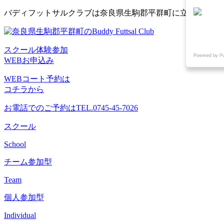
コ
バディフットサルクラブは奈良県生駒郡平群町に立地するフ
ン
テ
ン
スクール体験参加
ツ
Powered by P
WEBお申込み
へ
ス
WEBコート予約は
キ
コチラから
ッ
プ
お電話でのご予約は
TEL.0745-45-7026
スクール
School
チーム参加型
Team
個人参加型
Individual