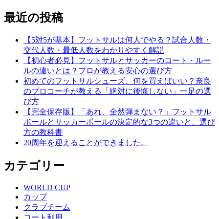
最近の投稿
【5対5が基本】フットサルは何人でやる？試合人数・
交代人数・最低人数をわかりやすく解説
【初心者必見】フットサルとサッカーのコート・ルー
ルの違いとは？プロが教える安心の選び方
初めてのフットサルシューズ、何を買えばいい？奈良
のプロコーチが教える「絶対に後悔しない」一足の選
び方
【完全保存版】「あれ、全然弾まない？」フットサル
ボールとサッカーボールの決定的な3つの違いと、選び
方の教科書
20周年を迎えることができました。
カテゴリー
WORLD CUP
カップ
クラブチーム
コート利用