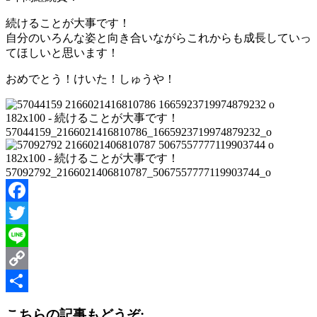
続けることが大事です！
自分のいろんな姿と向き合いながらこれからも成長していっ
てほしいと思います！
おめでとう！けいた！しゅうや！
57044159_2166021416810786_1665923719974879232_o
57092792_2166021406810787_5067557777119903744_o
Facebook
Twitter
Line
Copy
Link
共
こちらの記事もどうぞ: