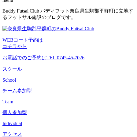
menu
コ
Buddy Futsal Club バディフット奈良県生駒郡平群町に立地す
ン
るフットサル施設のブログです。
テ
ン
ツ
WEBコート予約は
へ
コチラから
ス
キ
お電話でのご予約は
TEL.0745-45-7026
ッ
プ
スクール
School
チーム参加型
Team
個人参加型
Individual
アクセス