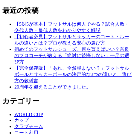
稿
投
の
稿:
投
最近の投稿
ナ
稿:
ビ
【5対5が基本】フットサルは何人でやる？試合人数・
ゲ
交代人数・最低人数をわかりやすく解説
【初心者必見】フットサルとサッカーのコート・ルー
ー
ルの違いとは？プロが教える安心の選び方
シ
初めてのフットサルシューズ、何を買えばいい？奈良
のプロコーチが教える「絶対に後悔しない」一足の選
ョ
び方
ン
【完全保存版】「あれ、全然弾まない？」フットサル
ボールとサッカーボールの決定的な3つの違いと、選び
方の教科書
20周年を迎えることができました。
カテゴリー
WORLD CUP
カップ
クラブチーム
コート利用