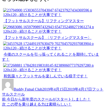
有
【フットサルスクール】リフティングマスター
【フットサルスクール】〈リフティングマスター〉
今後のスクールを引っ張ってくれることを期待していま
す！
和気藹々とフットサルを楽しんでいる様子です！
投
投
カ
稿
稿
テ
Buddy Futsal Club
2019年4月15日
2019年4月17日
フット
者
日:
ゴ
サルスクール
リ
前
前
今日から新年度のスクールがスタートしました！
投
ー
の
次
次
この壁を乗り越える力は素晴らしい！