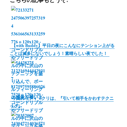
o
t
e
p
有
o
e
y
k
r
L
i
n
【with Buddy】平日の夜にこんなにテンション上がる
k
ことは滅多にないでしょう！素晴らしい夜でした！
今回のバディ・クリは、『引いて相手をかわすテクニ
ック』