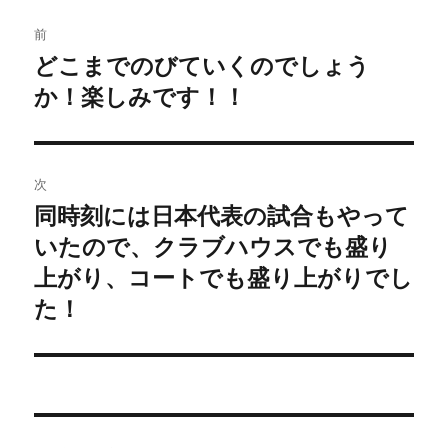
投
前
稿
どこまでのびていくのでしょう
前
か！楽しみです！！
の
ナ
投
ビ
稿:
ゲ
次
同時刻には日本代表の試合もやって
次
ー
いたので、クラブハウスでも盛り
の
シ
投
上がり、コートでも盛り上がりでし
稿:
た！
ョ
ン