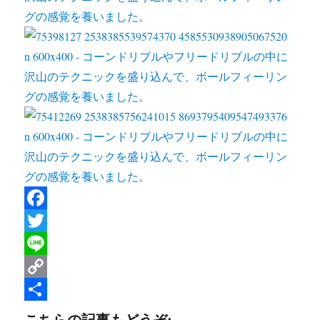
F
a
T
c
w
L
e
i
i
C
b
t
n
o
共
こちらの記事もどうぞ: