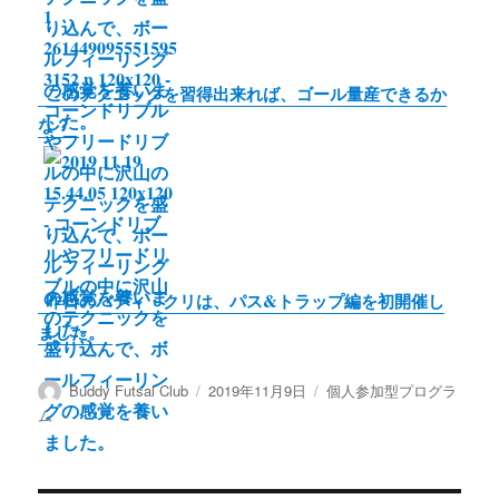
このテクニックを習得出来れば、ゴール量産できるか
な？
昨日のバディ・クリは、パス&トラップ編を初開催し
ました。
投
投
カ
Buddy Futsal Club
2019年11月9日
個人参加型プログラ
稿
稿
テ
ム
者
日:
ゴ
リ
ー