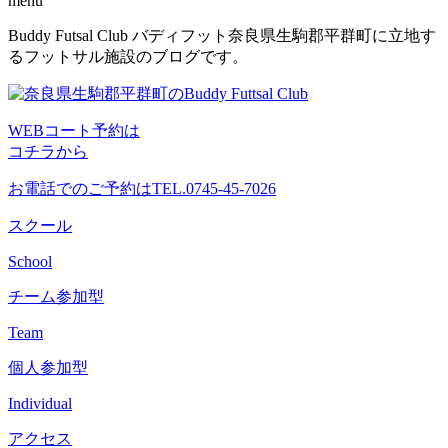
menu
コ
Buddy Futsal Club バディフット奈良県生駒郡平群町に立地す
ン
るフットサル施設のブログです。
テ
ン
ツ
WEBコート予約は
へ
コチラから
ス
キ
お電話でのご予約は
TEL.0745-45-7026
ッ
プ
スクール
School
チーム参加型
Team
個人参加型
Individual
アクセス