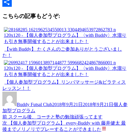
Copy
Link
共
こちらの記事もどうぞ:
有
【with Buddy】 たくさんのご参加ありがとうございまし
た！
【個人参加型プログラム】リンパマッサージ&ピラティス
レッスン！！
投
投
カ
稿
稿
テ
Buddy Futsal Club
2018年9月21日
2018年9月21日
個人参
者
日:
ゴ
加型プログラム
リ
前
前
スクール後、コーチと塾の勉強頑張ってます
投
ー
の
次
次
【個人参加型プログラム】 every-Buddy with 藤井健太 最
稿
投
の
後までノリノリでプレーすることができました