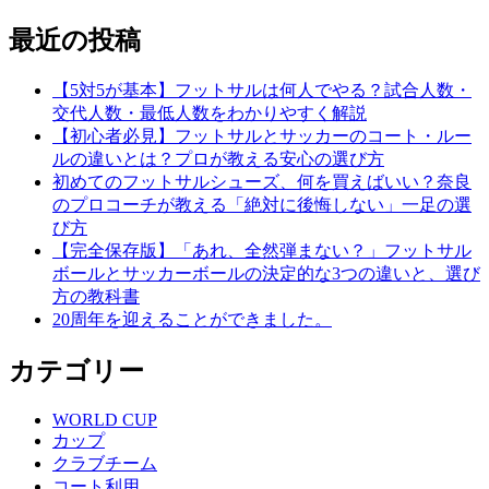
稿:
投
ナ
稿:
最近の投稿
ビ
ゲ
【5対5が基本】フットサルは何人でやる？試合人数・
交代人数・最低人数をわかりやすく解説
ー
【初心者必見】フットサルとサッカーのコート・ルー
シ
ルの違いとは？プロが教える安心の選び方
初めてのフットサルシューズ、何を買えばいい？奈良
ョ
のプロコーチが教える「絶対に後悔しない」一足の選
ン
び方
【完全保存版】「あれ、全然弾まない？」フットサル
ボールとサッカーボールの決定的な3つの違いと、選び
方の教科書
20周年を迎えることができました。
カテゴリー
WORLD CUP
カップ
クラブチーム
コート利用