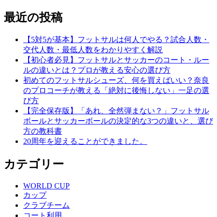
最近の投稿
【5対5が基本】フットサルは何人でやる？試合人数・
交代人数・最低人数をわかりやすく解説
【初心者必見】フットサルとサッカーのコート・ルー
ルの違いとは？プロが教える安心の選び方
初めてのフットサルシューズ、何を買えばいい？奈良
のプロコーチが教える「絶対に後悔しない」一足の選
び方
【完全保存版】「あれ、全然弾まない？」フットサル
ボールとサッカーボールの決定的な3つの違いと、選び
方の教科書
20周年を迎えることができました。
カテゴリー
WORLD CUP
カップ
クラブチーム
コート利用