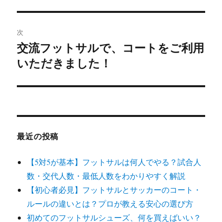
投
ビ
稿:
ゲ
次
交流フットサルで、コートをご利用
次
ー
いただきました！
の
シ
投
稿:
ョ
ン
最近の投稿
【5対5が基本】フットサルは何人でやる？試合人
数・交代人数・最低人数をわかりやすく解説
【初心者必見】フットサルとサッカーのコート・
ルールの違いとは？プロが教える安心の選び方
初めてのフットサルシューズ、何を買えばいい？