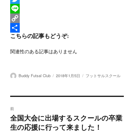
a
T
c
w
L
e
i
i
C
こちらの記事もどうぞ:
b
t
n
o
共
o
t
e
p
有
関連性のある記事はありません
o
e
y
k
r
L
i
投
投
カ
Buddy Futsal Club
2018年1月5日
フットサルスクール
稿
稿
テ
n
者
日:
ゴ
リ
k
ー
投
前
稿
全国大会に出場するスクールの卒業
前
生の応援に行って来ました！
の
ナ